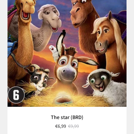
The star (BRD)
€6,99
€9,99