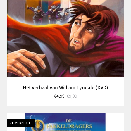
Het verhaal van William Tyndale (DVD)
€4,99
€9,99
UITVERKOCHT