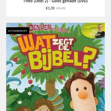
Theo (Deel 2) - Gods genade (DVD)
€3,99
€9,99
UITVERKOCHT