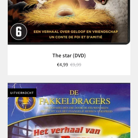
The star (DVD)
€4,99
€9,99
UITVERKOCHT