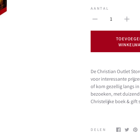
AANTAL
1
TOEVOEGE
WINKELW
De Christian Outlet Stor
voor interessante prijz
of kom gezellig langs 
bezoeken, met duizend
Christelijke boek & gif
DELEN