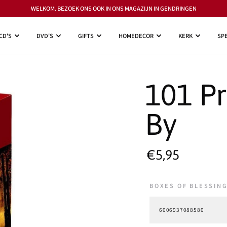
WELKOM. BEZOEK ONS OOK IN ONS MAGAZIJN IN GENDRINGEN
CD'S
DVD'S
GIFTS
HOMEDECOR
KERK
SPE
101 Pr
By
€5,95
BOXES OF BLESSING