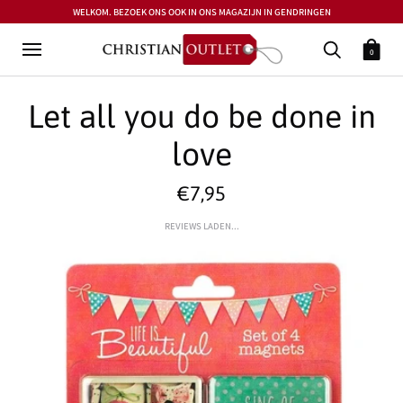
WELKOM. BEZOEK ONS OOK IN ONS MAGAZIJN IN GENDRINGEN
0
Let all you do be done in
love
€7,95
REVIEWS LADEN...