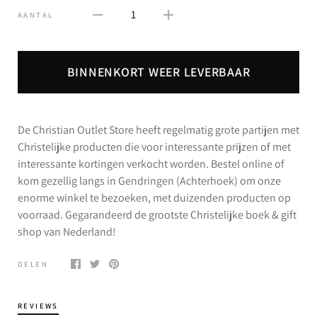
1
AANTAL
BINNENKORT WEER LEVERBAAR
De Christian Outlet Store heeft regelmatig grote partijen met
Christelijke producten die voor interessante prijzen of met
interessante kortingen verkocht worden. Bestel online of
kom gezellig langs in Gendringen (Achterhoek) om onze
enorme winkel te bezoeken, met duizenden producten op
voorraad. Gegarandeerd de grootste Christelijke boek & gift
shop van Nederland!
DELEN
REVIEWS