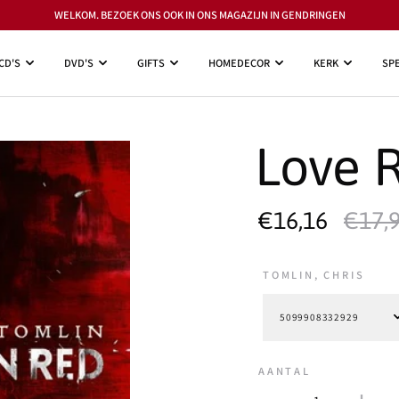
WELKOM. BEZOEK ONS OOK IN ONS MAGAZIJN IN GENDRINGEN
CD'S
DVD'S
GIFTS
HOMEDECOR
KERK
SPE
Love 
€16,16
€17,
TOMLIN, CHRIS
AANTAL