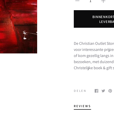
1
BINNENKOR
LEVERB
De Christian Outlet Stor
voor interessante prijz
of kom gezellig langs 
bezoeken, met duizend
Christelijke boek & gif
DELEN
REVIEWS