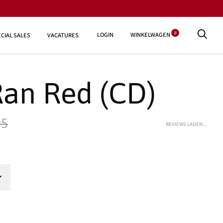
0
LOGIN
WINKELWAGEN
CIAL SALES
VACATURES
Ran Red (CD)
95
REVIEWS LADEN...